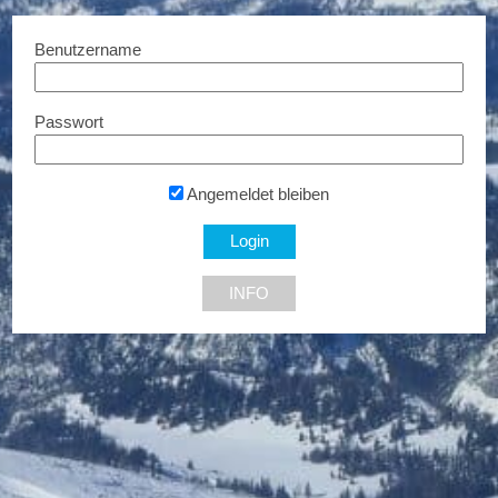
Benutzername
Passwort
Parfumerie Mona
Angemeldet bleiben
10% Rabatt...
INFO
NEU DABEI
10% Rabatt
bis zu 20% Rabatt