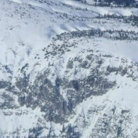
LEDFactory
Wien Ticket
10% Rabatt
Sonderkonditionen …
Trocknen mit desinfizierender
Magenta Business
Warmluft – OSKARI®
10% Rabatt
Parfumerie Mona