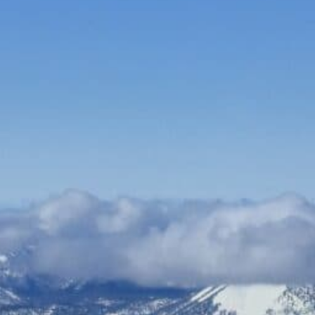
Bauen & Wohnen
Dienstleister
Essen & Trinken
Events & Kultur
Freizeit & Sport
Gutscheine
Online Shops
Shopping
Alle Kategorien
Parfümerien online Wien 3.
Bezirk