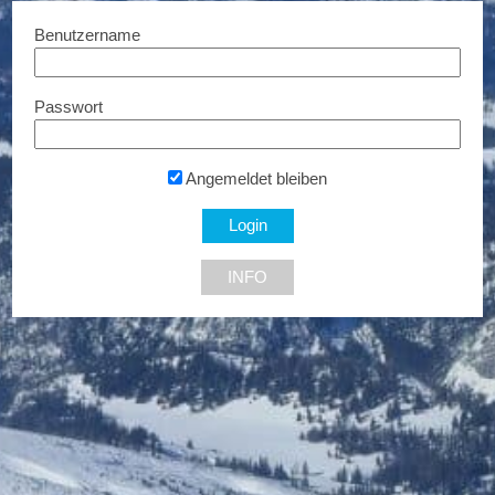
Benutzername
Passwort
Online‑Apotheke
€ 6,- Rabatt...
Angemeldet bleiben
INFO
NEU DABEI
Ermäßigte Tickets
Bis zu € 85,- Rabatt