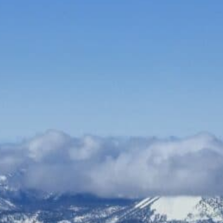
Bauen & Wohnen
Dienstleister
Essen & Trinken
Events & Kultur
Freizeit & Sport
Gutscheine
Online Shops
Shopping
Apotheken online