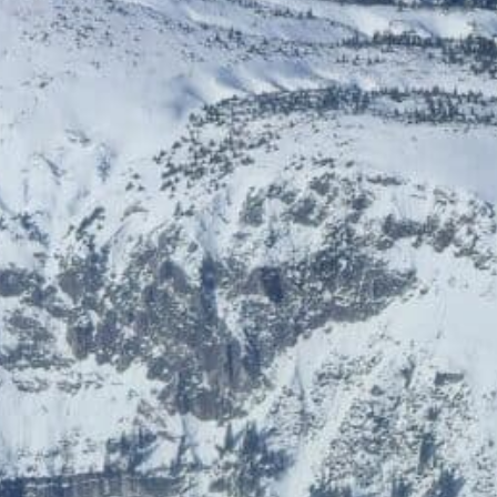
ÖGB-Ticketshop
HelloFresh
Bis zu 5% Rabatt
20% Rabatt
HolidayTrex
BIOGENA-PETS
12% Rabatt
Ludwegs – zuckerfrei leben