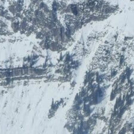
HolidayTrex
BIOGENA-PETS
12% Rabatt
Ludwegs – zuckerfrei leben
Impressum
Card-Info
Datenschutz
Vorteilspartner werden