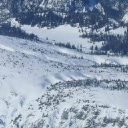
8942 Wörschach
NEU DABEI
Ermäßigte Tickets
Bis zu € 85,- Rabatt
ÖGB-Ticketshop
HelloFresh
Bis zu 5% Rabatt
20% Rabatt