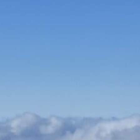
Bauen & Wohnen
Dienstleister
Essen & Trinken
Events & Kultur
Freizeit & Sport
Gutscheine
Online Shops
Shopping
Ski & -zubehör