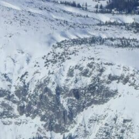
ÖGB-Ticketshop
HelloFresh
Bis zu 5% Rabatt
20% Rabatt
HolidayTrex
BIOGENA-PETS
12% Rabatt