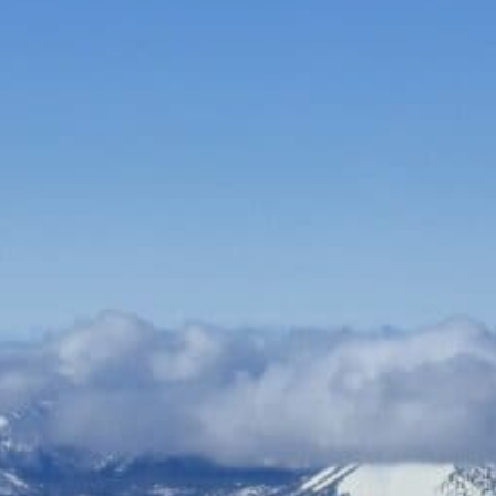
Bauen & Wohnen
Dienstleister
Essen & Trinken
Events & Kultur
Freizeit & Sport
Gutscheine
Online Shops
Shopping
Einlegesohlen online