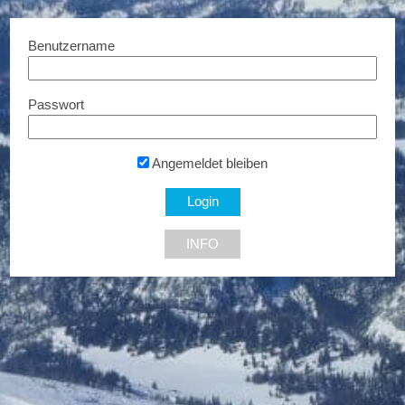
Benutzername
Passwort
Gussmagg GmbH, Brenn-
und Kraftstoffe
Sonderpreise...
Angemeldet bleiben
8212 Pischelsdorf
INFO
NEU DABEI
Ermäßigte Tickets
Bis zu € 85,- Rabatt