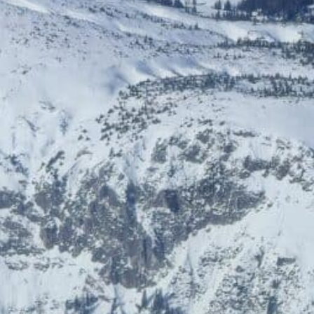
ÖGB-Ticketshop
HelloFresh
Bis zu 5% Rabatt
20% Rabatt
HolidayTrex
BIOGENA-PETS
12% Rabatt