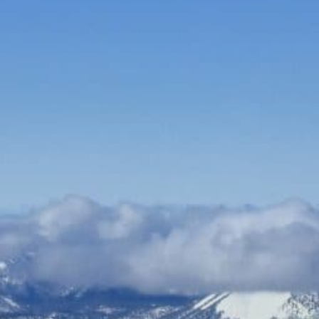
Bauen & Wohnen
Dienstleister
Essen & Trinken
Events & Kultur
Freizeit & Sport
Gutscheine
Online Shops
Shopping
Speditionen