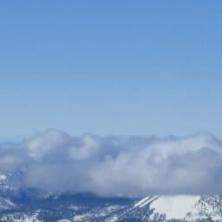
Bauen & Wohnen
Dienstleister
Essen & Trinken
Events & Kultur
Freizeit & Sport
Gutscheine
Online Shops
Shopping
Versicherungen