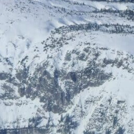
ÖGB-Ticketshop
HelloFresh
Bis zu 5% Rabatt
20% Rabatt
HolidayTrex
BIOGENA-PETS
12% Rabatt
Ludwegs – zuckerfrei leben