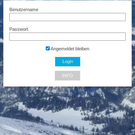
Benutzername
Passwort
Bikmo Fahrradversicherung
5% Rabatt...
Angemeldet bleiben
INFO
NEU DABEI
Ermäßigte Tickets
Bis zu € 85,- Rabatt