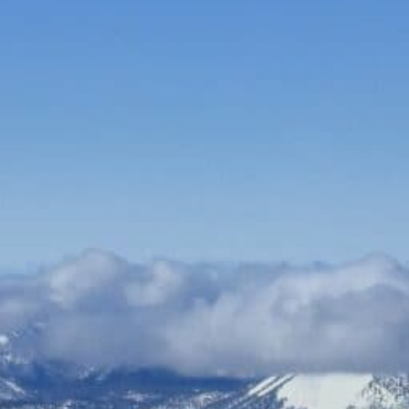
Bauen & Wohnen
Dienstleister
Essen & Trinken
Events & Kultur
Freizeit & Sport
Gutscheine
Online Shops
Shopping
Büromaterial