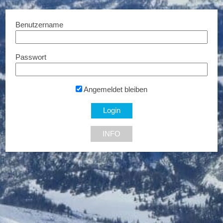
Benutzername
Passwort
WIROPA Papier &
Bürozentrum
Sonderpreise...
Angemeldet bleiben
1020 Wien
INFO
NEU DABEI
Ermäßigte Tickets
Bis zu € 85,- Rabatt