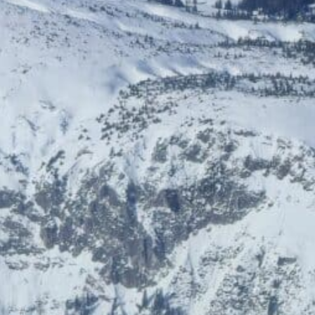
ÖGB-Ticketshop
HelloFresh
Bis zu 5% Rabatt
20% Rabatt
HolidayTrex
BIOGENA-PETS
12% Rabatt