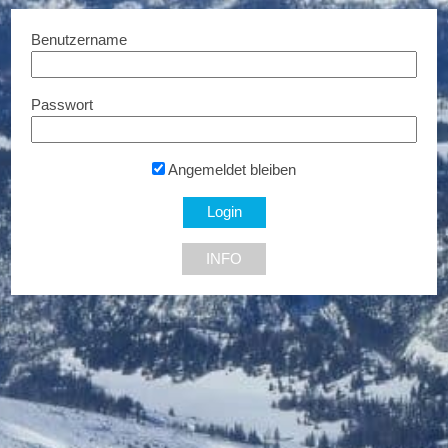
Benutzername
Passwort
ARTEC Dach
Sonderpreise ......
Angemeldet bleiben
9020 Klagenfurt
INFO
NEU DABEI
Ermäßigte Tickets
Bis zu € 85,- Rabatt