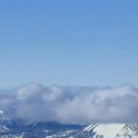
Bauen & Wohnen
Dienstleister
Essen & Trinken
Events & Kultur
Freizeit & Sport
Gutscheine
Online Shops
Shopping
Dachdecker