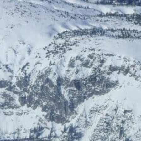
ÖGB-Ticketshop
HelloFresh
Bis zu 5% Rabatt
20% Rabatt
HolidayTrex
BIOGENA-PETS
12% Rabatt
Ludwegs – zuckerfrei leben