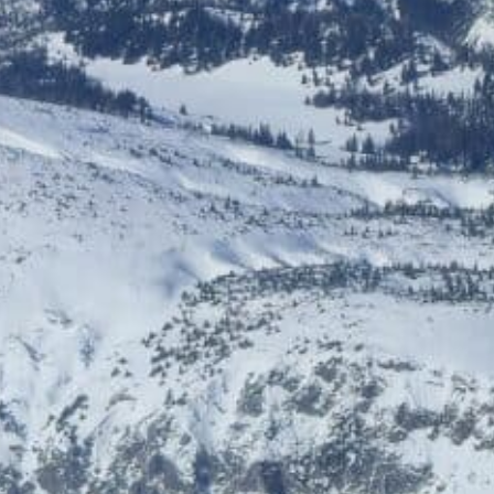
NEU DABEI
Ermäßigte Tickets
Bis zu € 85,- Rabatt
ÖGB-Ticketshop
HelloFresh
Bis zu 5% Rabatt
20% Rabatt