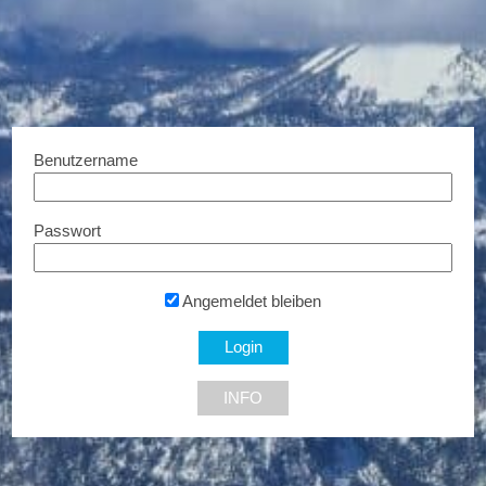
BIOGENA-PETS
Cannhelp für Tiere
Benutzername
20% Rabatt...
10% Rabatt...
Passwort
Angemeldet bleiben
Fressnapf
INFO
12% Rabatt...