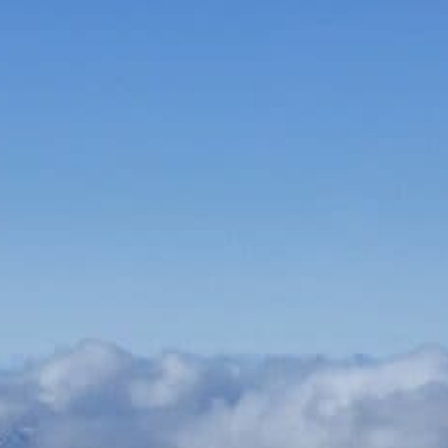
Bauen & Wohnen
Dienstleister
Essen & Trinken
Events & Kultur
Freizeit & Sport
Gutscheine
Online Shops
Shopping
Tier & Zubehör