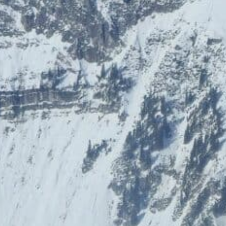
HolidayTrex
BIOGENA-PETS
12% Rabatt
Ludwegs – zuckerfrei leben
Impressum
Card-Info
Datenschutz
Vorteilspartner werden
© 2012 - 2026 Vorteilswelten
Alle Rechte vorbehalten