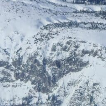
ÖGB-Ticketshop
HelloFresh
Bis zu 5% Rabatt
20% Rabatt
HolidayTrex
BIOGENA-PETS
12% Rabatt
Ludwegs – zuckerfrei leben