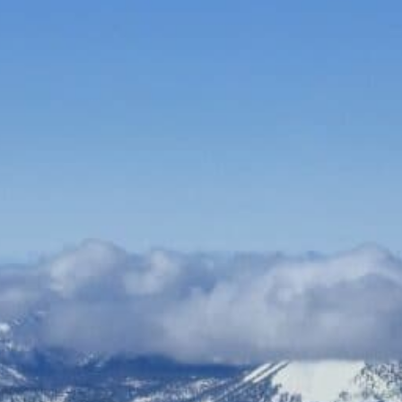
Bauen & Wohnen
Dienstleister
Essen & Trinken
Events & Kultur
Freizeit & Sport
Gutscheine
Online Shops
Shopping
Fußball