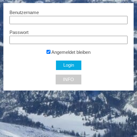
Benutzername
Passwort
Sportschule
10€ Rabatt...
Angemeldet bleiben
1210 Wien
INFO
NEU DABEI
Ermäßigte Tickets
Bis zu € 85,- Rabatt