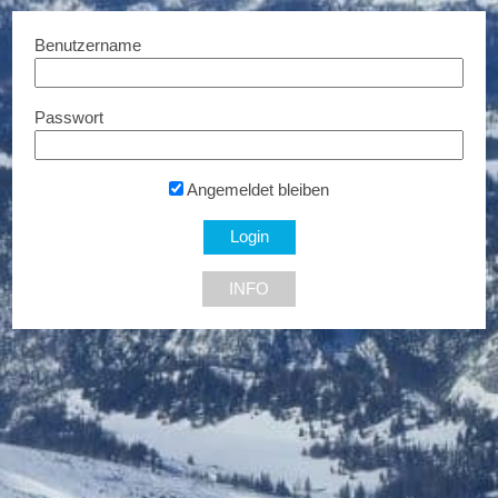
Benutzername
Passwort
KÄRCHER
25% Rabatt...
Angemeldet bleiben
1220 Wien
INFO
NEU DABEI
Ermäßigte Tickets
Bis zu € 85,- Rabatt