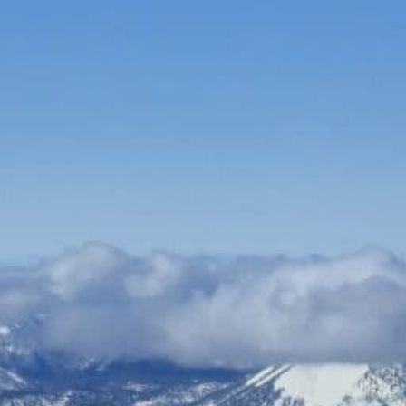
Bauen & Wohnen
Dienstleister
Essen & Trinken
Events & Kultur
Freizeit & Sport
Gutscheine
Online Shops
Shopping
Reinigung