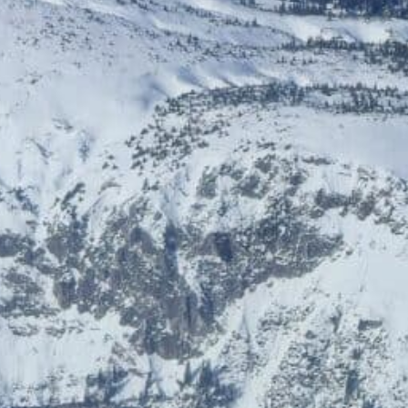
ÖGB-Ticketshop
HelloFresh
Bis zu 5% Rabatt
20% Rabatt
HolidayTrex
BIOGENA-PETS
12% Rabatt
Ludwegs – zuckerfrei leben