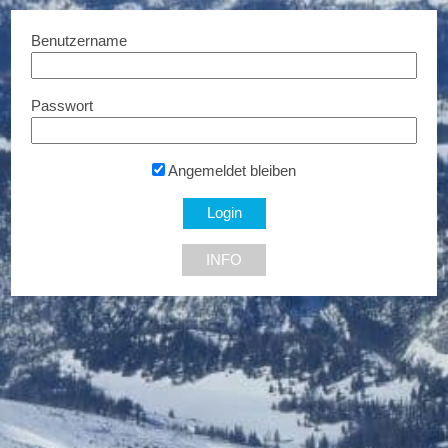
Benutzername
Passwort
LEDFactory
10% Rabatt...
Angemeldet bleiben
1210 Wien
INFO
NEU DABEI
Ermäßigte Tickets
Bis zu € 85,- Rabatt