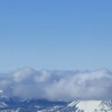
Bauen & Wohnen
Dienstleister
Essen & Trinken
Events & Kultur
Freizeit & Sport
Gutscheine
Online Shops
Shopping
LED