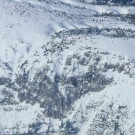
ÖGB-Ticketshop
HelloFresh
Bis zu 5% Rabatt
20% Rabatt
HolidayTrex
BIOGENA-PETS
12% Rabatt
Ludwegs – zuckerfrei leben