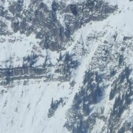
HolidayTrex
BIOGENA-PETS
12% Rabatt
Ludwegs – zuckerfrei leben
Impressum
Card-Info
Datenschutz
Vorteilspartner werden