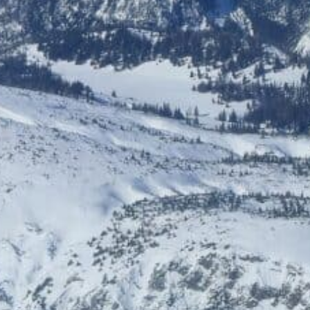
9020 Klagenfurt
NEU DABEI
Ermäßigte Tickets
Bis zu € 85,- Rabatt
ÖGB-Ticketshop
HelloFresh
Bis zu 5% Rabatt
20% Rabatt