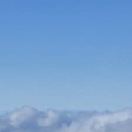
Bauen & Wohnen
Dienstleister
Essen & Trinken
Events & Kultur
Freizeit & Sport
Gutscheine
Online Shops
Shopping
Fertighaus