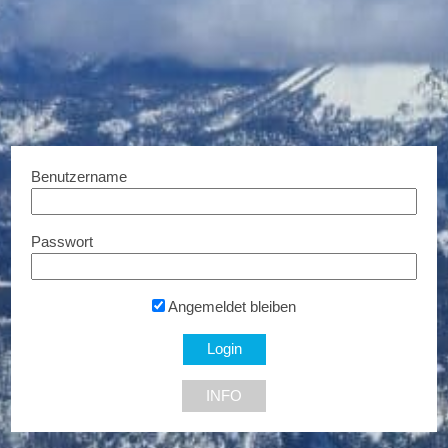
HARTL HAUS Holzindustrie
ELK Fertigteilhaus
GmbH
3% Rabatt...
€ 500,- Rabatt...
Benutzername
3903 Echsenbach
Passwort
Angemeldet bleiben
INFO
Modulfertighaus
€1.000,- Gutschein...