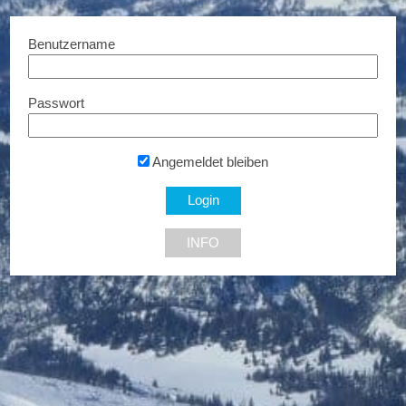
Benutzername
Passwort
Teppich Galerie Hereke
Design-Lounge Hinke Wien
Rabatte auf Teppiche,
Bis zu 15% Rabatt...
Reparatur und Reinigung ......
Angemeldet bleiben
1060 Wien
1080 Wien
INFO
NEU DABEI
Ermäßigte Tickets
Bis zu € 85,- Rabatt