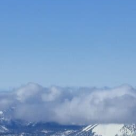
Bauen & Wohnen
Dienstleister
Essen & Trinken
Events & Kultur
Freizeit & Sport
Gutscheine
Online Shops
Shopping
Teppiche