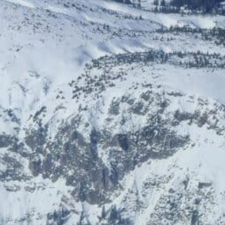
ÖGB-Ticketshop
HelloFresh
Bis zu 5% Rabatt
20% Rabatt
HolidayTrex
BIOGENA-PETS
12% Rabatt