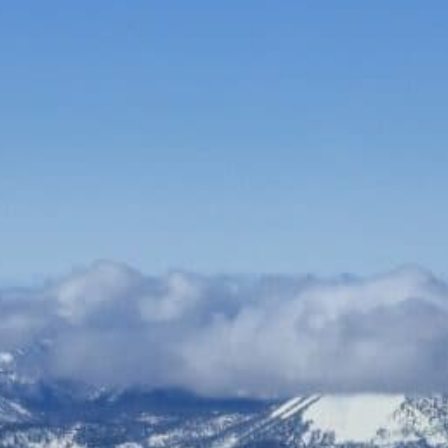
Bauen & Wohnen
Dienstleister
Essen & Trinken
Events & Kultur
Freizeit & Sport
Gutscheine
Online Shops
Shopping
Solarsysteme online