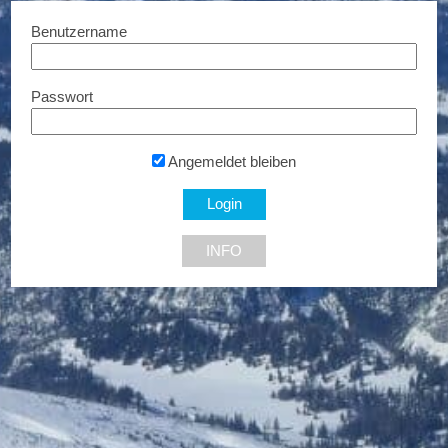
Benutzername
Passwort
Solakon
Spezialangebote...
Angemeldet bleiben
INFO
NEU DABEI
Ermäßigte Tickets
Bis zu € 85,- Rabatt