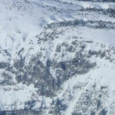
ÖGB-Ticketshop
HelloFresh
Bis zu 5% Rabatt
20% Rabatt
HolidayTrex
BIOGENA-PETS
12% Rabatt
Ludwegs – zuckerfrei leben