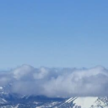
Bauen & Wohnen
Dienstleister
Essen & Trinken
Events & Kultur
Freizeit & Sport
Gutscheine
Online Shops
Shopping
Aufsperr- & Schlüsseldienste